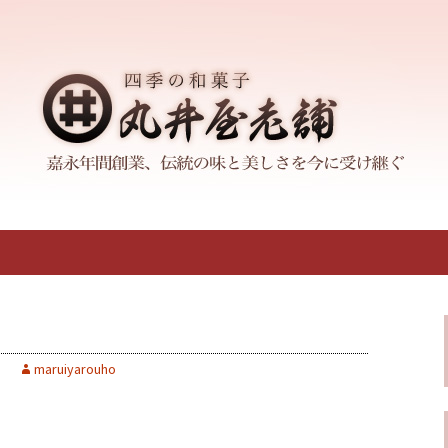
の和菓子店「丸井屋老舗」。100年以上
おります。産地や品質を選び抜いた食材
ある和菓子「丸井
maruiyarouho