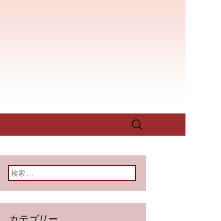
店を構える当店では、季節に応じた
が作り出すその味をお楽しみくだ
屋老舗」のブ
検
索:
検索:
カテゴリー