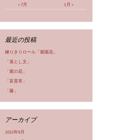
« 7月
1月 »
最近の投稿
練りきりロール「紫陽花」
「落とし文」
「紫の花」
「富貴草」
「藤」
アーカイブ
2022年6月