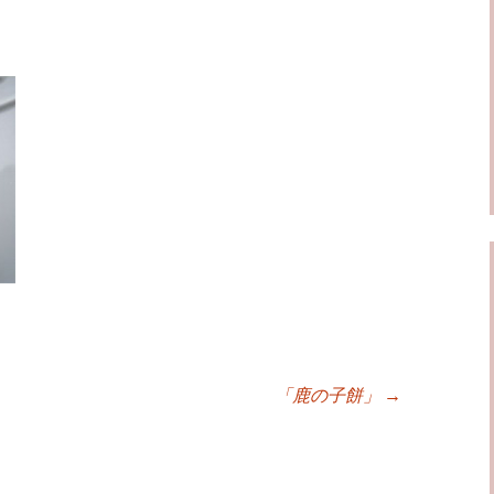
「鹿の子餅」
→
ョン