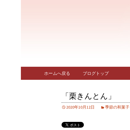
三重県四日市市にある人気
多彩な生菓子をご提供して
四日市に
さい。新着情報はこちら。
ログです
コンテンツへ移動
ホームへ戻る
ブログトップ
「栗きんとん」
2020年10月12日
季節の和菓子