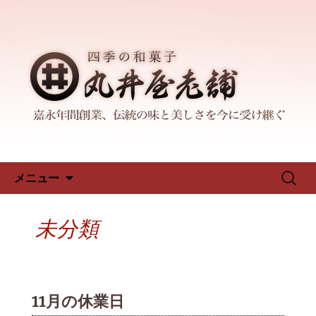
三重県四日市市にある人気の和菓子店
「丸井屋老舗」。100年以上店を構える
四日市にある和菓子「丸井屋老
当店では、季節に応じた多彩な生菓子
舗」のブログです
をご提供しております。産地や品質を
選び抜いた食材が作り出すその味をお
楽しみください。新着情報はこちら。
コンテンツへ移動
検
メニュー
索:
未分類
11月の休業日