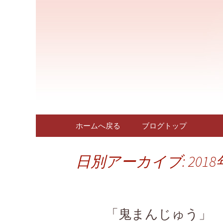
三重県四日市市にある人気
多彩な生菓子をご提供して
四日市に
さい。新着情報はこちら。
ログです
コンテンツへ移動
ホームへ戻る
ブログトップ
日別アーカイブ: 2018
「鬼まんじゅう」