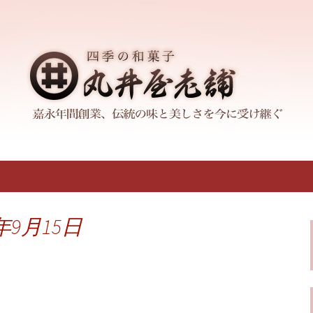
の和菓子店「丸井屋老舗」。100年以上
おります。産地や品質を選び抜いた食材
ある和菓子「丸井
年9月15日