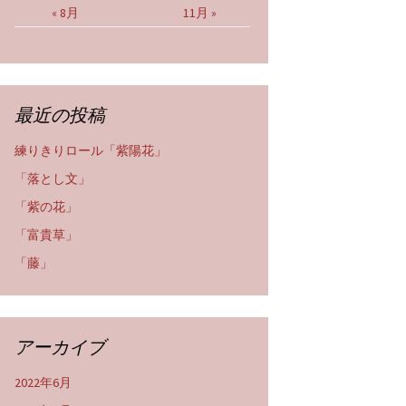
« 8月
11月 »
最近の投稿
練りきりロール「紫陽花」
「落とし文」
「紫の花」
「富貴草」
「藤」
アーカイブ
2022年6月