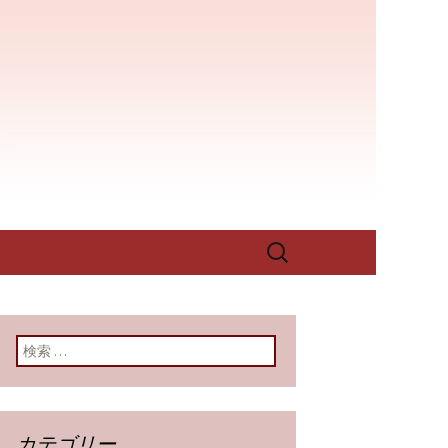
店を構える当店では、季節に応じた
が作り出すその味をお楽しみくだ
屋老舗」のブ
検
索:
検索:
カテゴリー